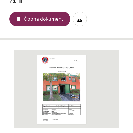
7 s. :ill.
Öppna dokument