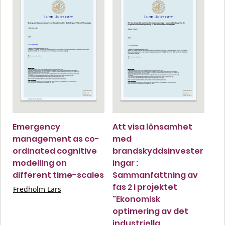
Emergency
Att visa lönsamhet
management as co-
med
ordinated cognitive
brandskyddsinvester
modelling on
ingar :
different time-scales
Sammanfattning av
fas 2 i projektet
Fredholm Lars
"Ekonomisk
optimering av det
industriella