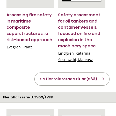
Assessing fire safety
Safety assessment
in maritime
for oil tankers and
composite
container vessels
superstructures : a
focused on fire and
risk-based approach
explosion in the
machinery space
Evegren, Franz
Lindgren, Katarina
·
Sosnowski, Mateusz
Se fler relaterade titlar (583)
Fler titlar i serie LUTVDG/TVBB