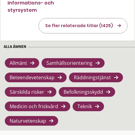
informations- och
styrsystem
Se fler relaterade titlar (1425)
ALLA ÄMNEN
Allmänt
Samhällsorientering
Beteendevetenskap
Räddningstjänst
Särskilda risker
Befolkningsskydd
Medicin och friskvård
Teknik
Naturvetenskap