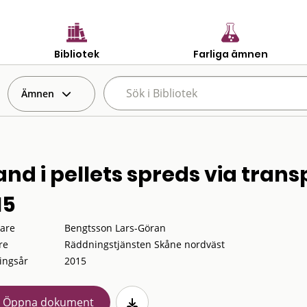
Bibliotek
Farliga ämnen
Ämnen
and i pellets spreds via tra
15
tare
Bengtsson Lars-Göran
re
Räddningstjänsten Skåne nordväst
ingsår
2015
Öppna dokument