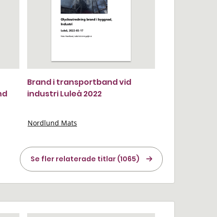
Brand i transportband vid
nd
industri Luleå 2022
Nordlund Mats
Se fler relaterade titlar (1065)