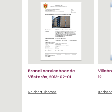
Brand i serviceboende
Villab
Västerås, 2013-02-01
12
Reichert Thomas
Karlsso