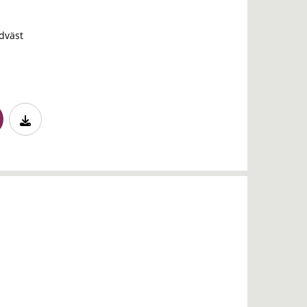
dväst