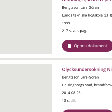
Bengtsson Lars-Göran
Lunds tekniska högskola (LTH)
1999
217 s. var. pag.
Öppna dokument
Olycksundersökning Niv
Bengtsson Lars-Göran
Helsingborgs stad, brandförs
2014-08-26
13 s. :ill.