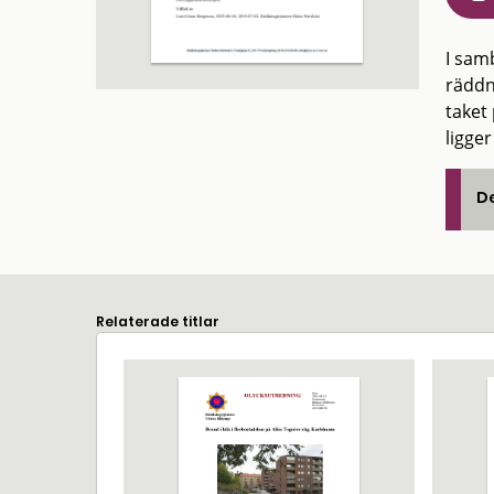
I sam
räddn
taket
ligge
De
Relaterade titlar