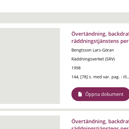
Övertändning, backdraf
räddningstjänstens per
Bengtsson Lars-Göran
Räddningsverket (SRV)
1998
144, [78] s. med var. pag. : ill.
Öppna dokument
Övertändning, backdraf
räddningstjänstens per