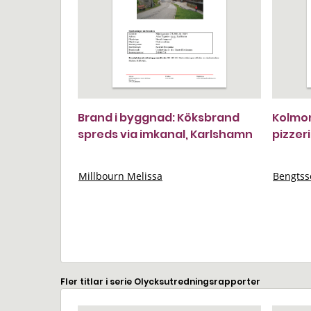
Brand i byggnad: Köksbrand
Kolmon
spreds via imkanal, Karlshamn
pizzer
Millbourn Melissa
Bengtss
Fler titlar i serie Olycksutredningsrapporter