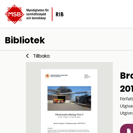
Bibliotek
Tillbaka
Br
20
Förfat
Utgiva
Utgivn