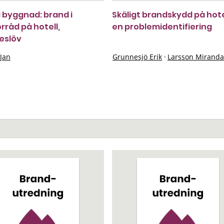
i byggnad: brand i
Skäligt brandskydd på hote
rråd på hotell,
en problemidentifiering
slöv
 Jan
Grunnesjö Erik
·
Larsson Miranda