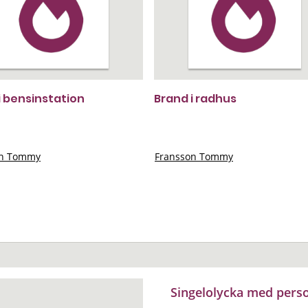
i bensinstation
Brand i radhus
on Tommy
Fransson Tommy
Singelolycka med pers