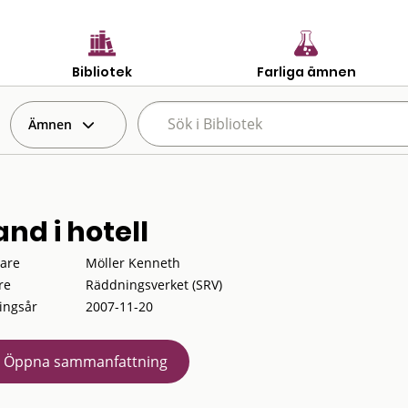
Bibliotek
Farliga ämnen
Ämnen
nd i hotell
tare
Möller Kenneth
re
Räddningsverket (SRV)
ingsår
2007-11-20
Öppna sammanfattning