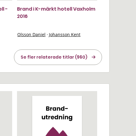
ll -
Brand i K-märkt hotell Vaxholm
2016
Olsson Daniel
·
Johansson Kent
Se fler relaterade titlar (960)