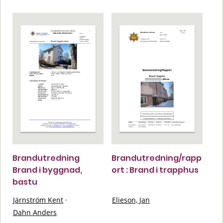
Brandutredning
Brandutredning/rapp
Brand i byggnad,
ort : Brand i trapphus
bastu
Järnström Kent
·
Elieson, Jan
Dahn Anders