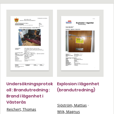
Undersökningsprotok
Explosion i lägenhet
oll : Brandutredning :
(brandutredning)
Brand i lägenhet i
Västerås
Sjöström, Mattias
·
Reichert, Thomas
Wijk, Magnus