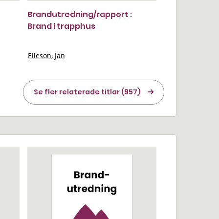
Brandutredning/rapport :
Brand i trapphus
Elieson, Jan
Se fler relaterade titlar (957)