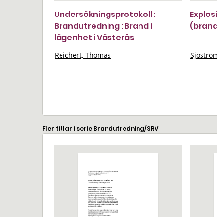
Undersökningsprotokoll :
Explos
Brandutredning : Brand i
(bran
lägenhet i Västerås
Reichert, Thomas
Sjöström
Fler titlar i serie Brandutredning/SRV