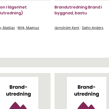
ion i lägenhet
Brandutredning Brand i
dutredning)
byggnad, bastu
, Mattias
·
Wijk, Magnus
Järnström Kent
·
Dahn Anders