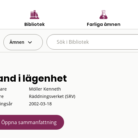
Bibliotek
Farliga ämnen
Ämnen
and i lägenhet
tare
Möller Kenneth
re
Räddningsverket (SRV)
ingsår
2002-03-18
Öppna sammanfattning