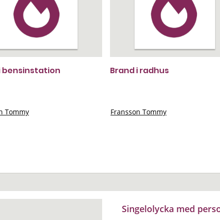
i bensinstation
Brand i radhus
on Tommy
Fransson Tommy
Singelolycka med pers