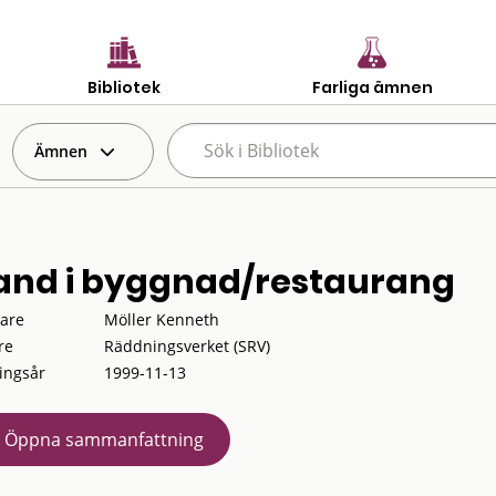
Bibliotek
Farliga ämnen
Ämnen
and i byggnad/restaurang
tare
Möller Kenneth
re
Räddningsverket (SRV)
ingsår
1999-11-13
Öppna sammanfattning