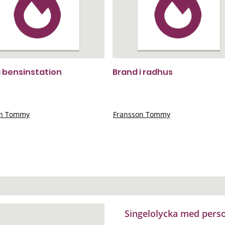
i bensinstation
Brand i radhus
on Tommy
Fransson Tommy
Singelolycka med pers