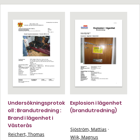
Undersökningsprotok
Explosion i lägenhet
oll : Brandutredning :
(brandutredning)
Brand i lägenhet i
Västerås
Sjöström, Mattias
·
Reichert, Thomas
Wijk, Magnus