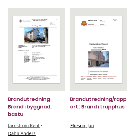
Brandutredning
Brandutredning/rapp
Brand i byggnad,
ort : Brand i trapphus
bastu
Järnström Kent
·
Elieson, Jan
Dahn Anders