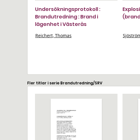
Undersökningsprotokoll :
Explos
Brandutredning : Brand i
(bran
lägenhet i Västerås
Reichert, Thomas
Sjöström
Fler titlar i serie Brandutredning/SRV