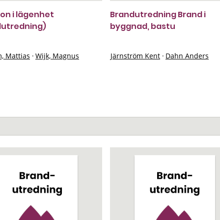
ion i lägenhet
Brandutredning Brand i
dutredning)
byggnad, bastu
, Mattias
·
Wijk, Magnus
Järnström Kent
·
Dahn Anders