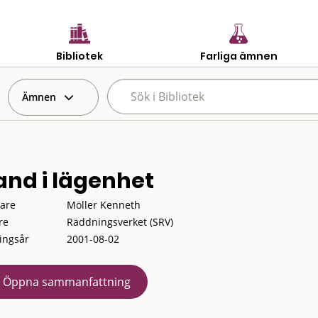
Bibliotek
Farliga ämnen
Ämnen
and i lägenhet
tare
Möller Kenneth
re
Räddningsverket (SRV)
ingsår
2001-08-02
Öppna sammanfattning