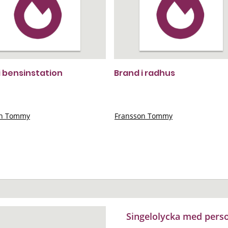
i bensinstation
Brand i radhus
on Tommy
Fransson Tommy
Singelolycka med pers