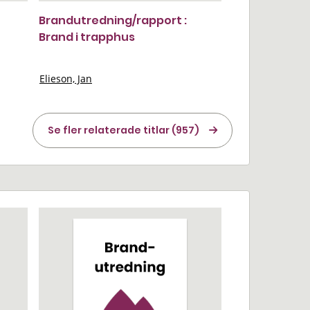
Brandutredning/rapport :
Brand i trapphus
Elieson, Jan
Se fler relaterade titlar (957)