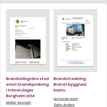
Brandcellsgräns stod
Brandutredning
emot brandspridning
Brand i byggnad,
i trävarulager
bastu
Borgholm 2014
Järnström Kent
·
Möller Kenneth
Dahn Anders