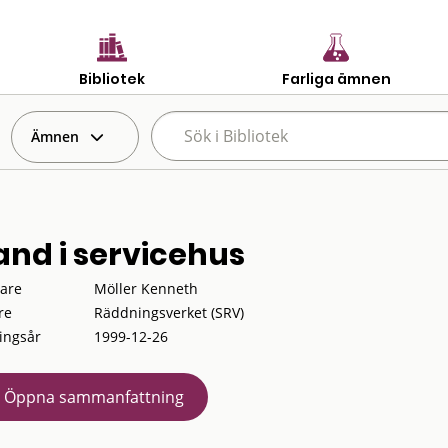
Bibliotek
Farliga ämnen
Ämnen
and i servicehus
tare
Möller Kenneth
re
Räddningsverket (SRV)
ingsår
1999-12-26
Öppna sammanfattning