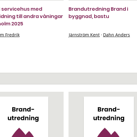
i servicehus med
Brandutredning Brand i
idning till andra våningar
byggnad, bastu
holm 2025
öm Fredrik
Järnström Kent
·
Dahn Anders