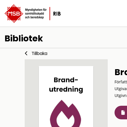
Bibliotek
Tillbaka
Br
Förfat
Utgiva
Utgivn