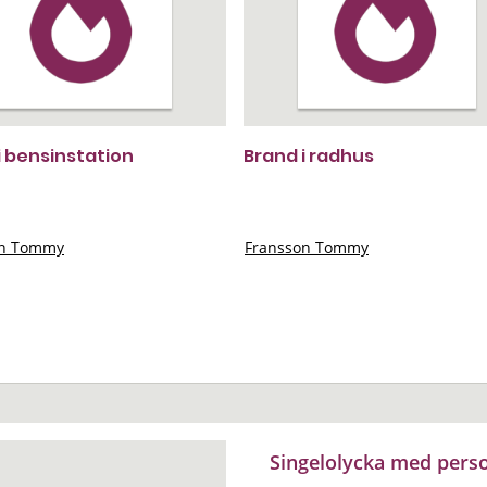
i bensinstation
Brand i radhus
on Tommy
Fransson Tommy
Singelolycka med pers