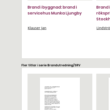
Brand i byggnad: brand i
Brand 
servicehus Munka Ljungby
rökspr
Stock
Klauser Jan
Lindstr
Fler titlar i serie Brandutredning/SRV