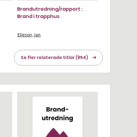
Brandutredning/rapport :
Brand i trapphus
Elieson, Jan
Se fler relaterade titlar (954)