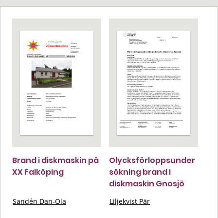
Brand i diskmaskin på
Olycksförloppsunder
XX Falköping
sökning brand i
diskmaskin Gnosjö
Sandén Dan-Ola
Liljekvist Pär