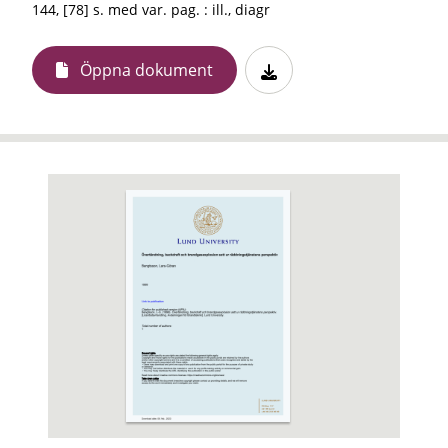
144, [78] s. med var. pag. : ill., diagr
Öppna dokument