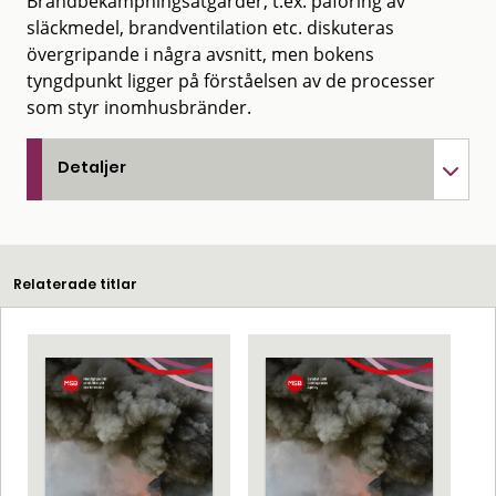
Brandbekämpningsåtgärder, t.ex. påföring av
släckmedel, brandventilation etc. diskuteras
övergripande i några avsnitt, men bo­kens
tyngdpunkt ligger på förståelsen av de processer
som styr inomhusbränder.
Detaljer
Relaterade titlar