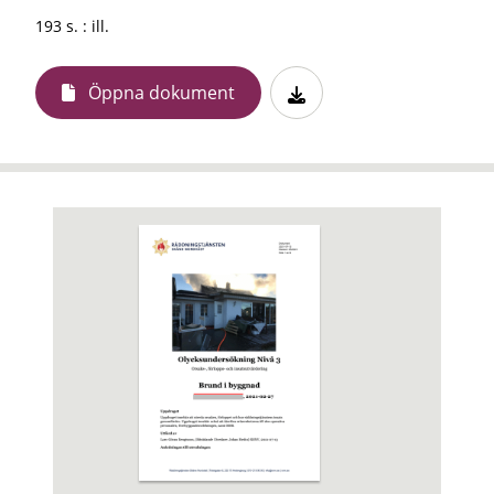
193 s. : ill.
Öppna dokument