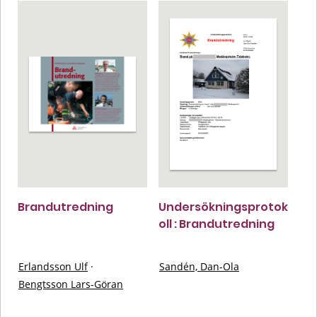
Brandutredning
Undersökningsprotok
oll : Brandutredning
Erlandsson Ulf
·
Sandén, Dan-Ola
Bengtsson Lars-Göran