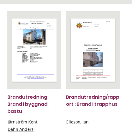
Brandutredning
Brandutredning/rapp
Brand i byggnad,
ort : Brand i trapphus
bastu
Järnström Kent
·
Elieson, Jan
Dahn Anders