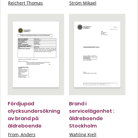
Reichert Thomas
Ström Mikael
Fördjupad
Brand i
olycksundersökning
servicelägenhet :
av brand på
äldreboende
äldreboende
Stockholm
From, Anders
Wahling Kjell