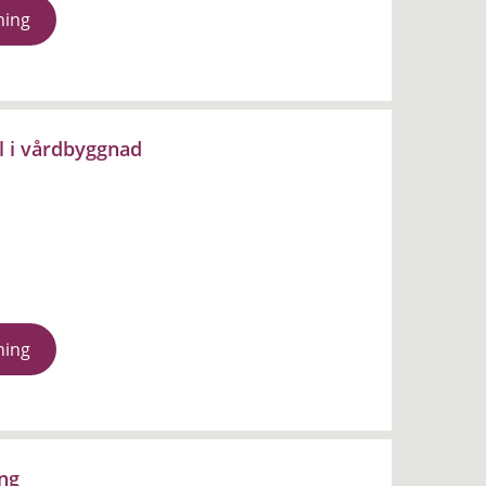
ning
al i vårdbyggnad
ning
ing