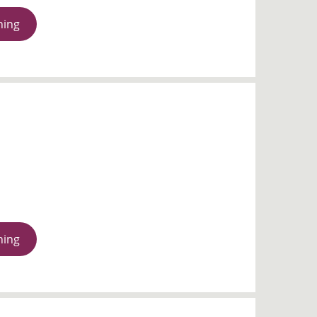
ning
ning