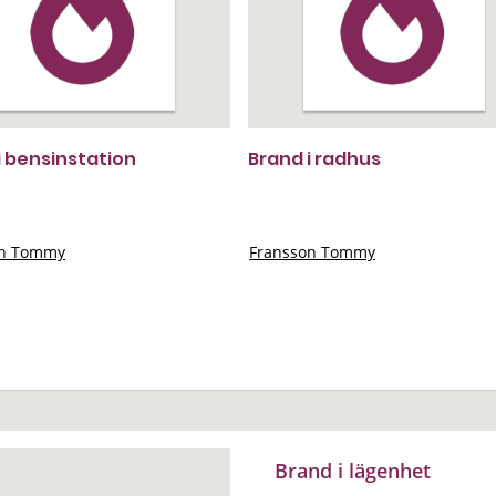
i bensinstation
Brand i radhus
on Tommy
Fransson Tommy
Brand i lägenhet