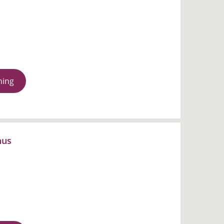
ning
hus