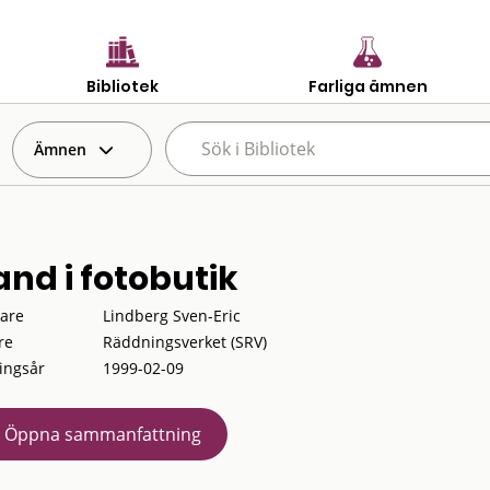
Bibliotek
Farliga ämnen
Ämnen
and i fotobutik
tare
Lindberg Sven-Eric
re
Räddningsverket (SRV)
ingsår
1999-02-09
Öppna sammanfattning