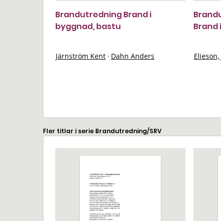
Brandutredning Brand i
Brandu
byggnad, bastu
Brand 
Järnström Kent
·
Dahn Anders
Elieson,
Fler titlar i serie Brandutredning/SRV