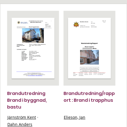
Brandutredning
Brandutredning/rapp
Brand i byggnad,
ort : Brand i trapphus
bastu
Järnström Kent
·
Elieson, Jan
Dahn Anders