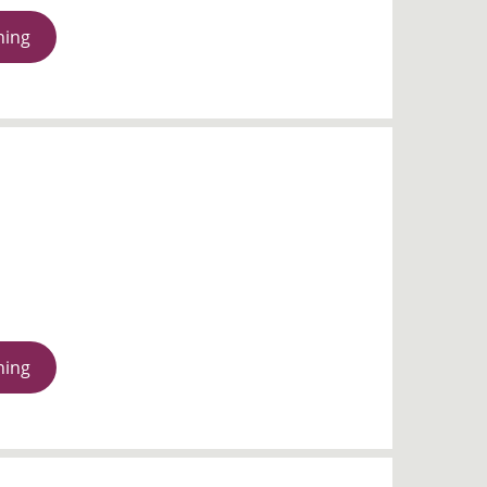
ning
ning