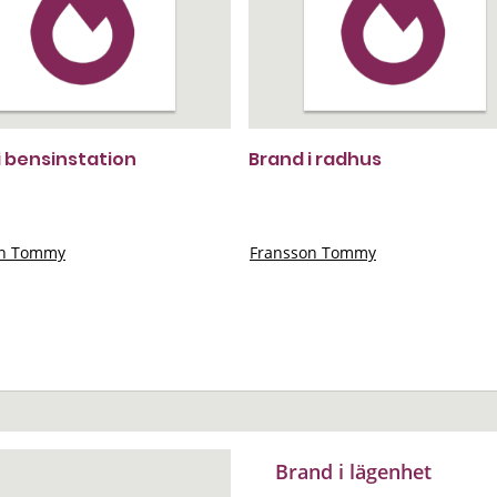
i bensinstation
Brand i radhus
on Tommy
Fransson Tommy
Brand i lägenhet