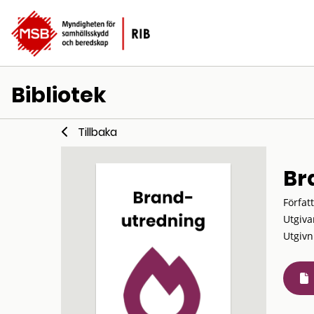
Bibliotek
Tillbaka
Br
Förfat
Utgiva
Utgivn