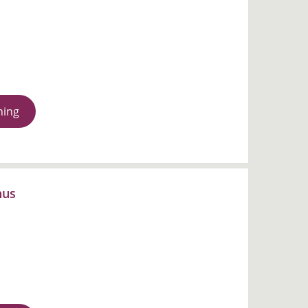
ning
hus