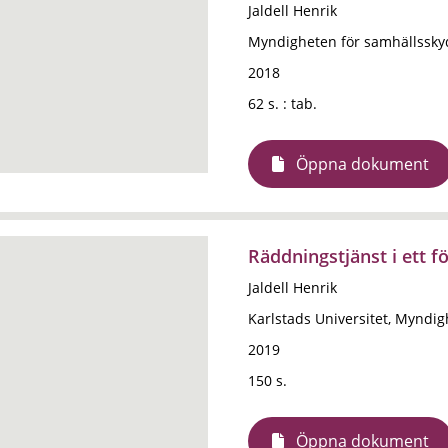
Jaldell Henrik
Myndigheten för samhällssky
2018
62 s. : tab.
Öppna dokument
Räddningstjänst i ett f
Jaldell Henrik
Karlstads Universitet, Myndi
2019
150 s.
Öppna dokument