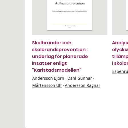
Skolbränder och
Analys
skolbrandsprevention :
olyck
underlag för planerade
tilläm
insatser enligt
i skolo
"Karlstadsmodellen"
Espenru
Andersson Björn
·
Dahl Gunnar
·
Mårtensson Ulf
·
Andersson Ragnar