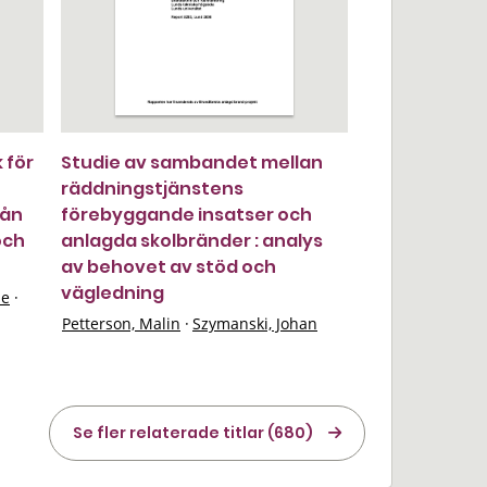
k för
Studie av sambandet mellan
räddningstjänstens
rån
förebyggande insatser och
och
anlagda skolbränder : analys
av behovet av stöd och
vägledning
ie
·
Petterson, Malin
·
Szymanski, Johan
Se fler relaterade titlar (680)