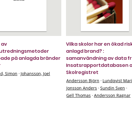
 av
Vilka skolor har en ökad ris
sutredningsmetoder
anlagd brand? :
pade på anlagda bränder
samanvändning av data f
r
Insatsrapportdatabasen 
Skolregistret
d, Simon
·
Johansson, Joel
Andersson Björn
·
Lundqvist Mar
Jonsson Anders
·
Sundin Sven
·
Gell Thomas
·
Andersson Ragnar