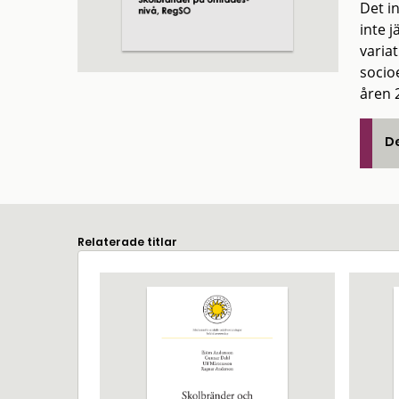
Det i
inte 
varia
socio
åren 
De
Relaterade titlar