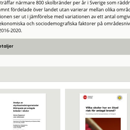
nträffar närmare 800 skolbränder per år i Sverige som räddni
jämnt fördelade över landet utan varierar mellan olika områ
tionen ser ut i jämförelse med variationen av ett antal omgi
ekonomiska och sociodemografiska faktorer på områdesnivå.
2016-2020.
taljer