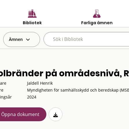
Bibliotek
Farliga ämnen
Ämnen
olbränder på områdesnivå, 
tare
Jaldell Henrik
re
Myndigheten för samhällsskydd och beredskap (MSB
ingsår
2024
Öppna dokument