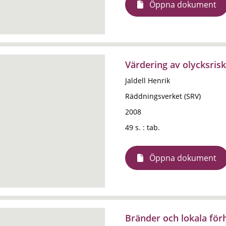
Öppna dokument
Värdering av olycksris
Jaldell Henrik
Räddningsverket (SRV)
2008
49 s. : tab.
Öppna dokument
Bränder och lokala för