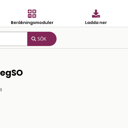
Beräkningsmoduler
Ladda ner
RegSO
)