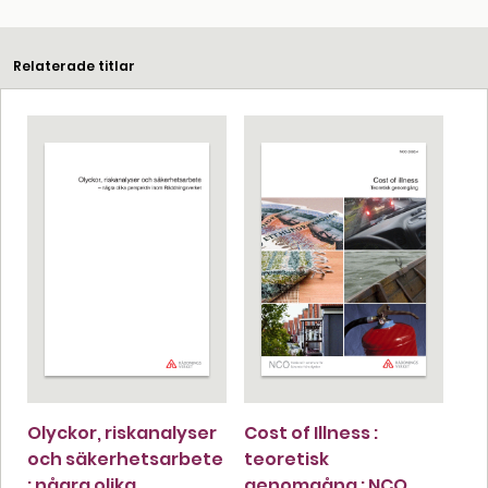
Relaterade titlar
Olyckor, riskanalyser
Cost of Illness :
och säkerhetsarbete
teoretisk
: några olika
genomgång : NCO