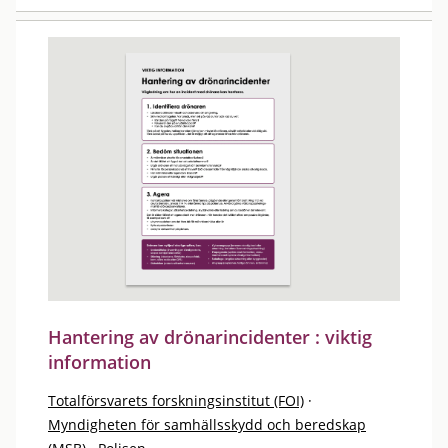
Hantering av drönarincidenter : viktig
information
Totalförsvarets forskningsinstitut (FOI)
·
Myndigheten för samhällsskydd och beredskap