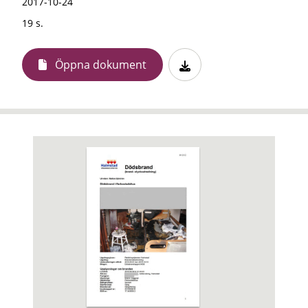
2017-10-24
19 s.
Öppna dokument