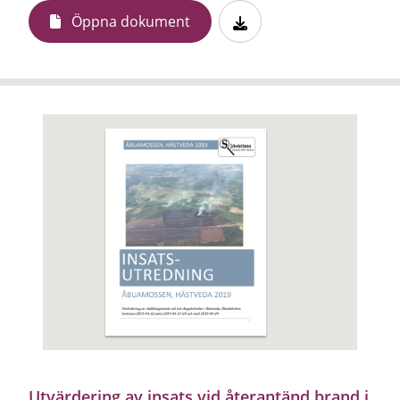
Öppna dokument
Utvärdering av insats vid återantänd brand i