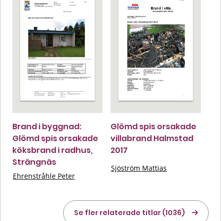
Brand i byggnad:
Glömd spis orsakade
Glömd spis orsakade
villabrand Halmstad
köksbrand i radhus,
2017
Strängnäs
Sjöström Mattias
Ehrenstråhle Peter
Se fler relaterade titlar (1036)