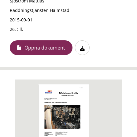
Sjöström Mattias
Räddningstjänsten Halmstad
2015-09-01
26. :ill.
Öppna dokument