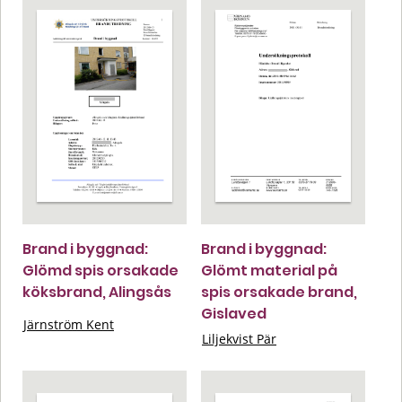
Brand i byggnad:
Brand i byggnad:
Glömd spis orsakade
Glömt material på
köksbrand, Alingsås
spis orsakade brand,
Gislaved
Järnström Kent
Liljekvist Pär