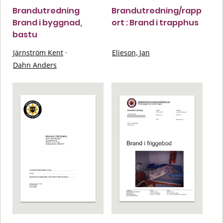
Brandutredning
Brandutredning/rapp
Brand i byggnad,
ort : Brand i trapphus
bastu
Järnström Kent
·
Elieson, Jan
Dahn Anders