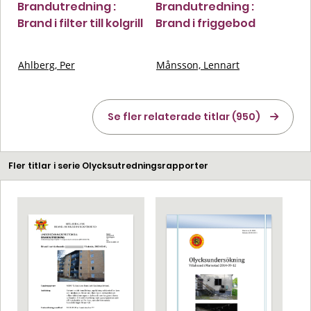
Brandutredning :
Brandutredning :
Brand i filter till kolgrill
Brand i friggebod
Ahlberg, Per
Månsson, Lennart
Se fler relaterade titlar (950)
Fler titlar i serie Olycksutredningsrapporter