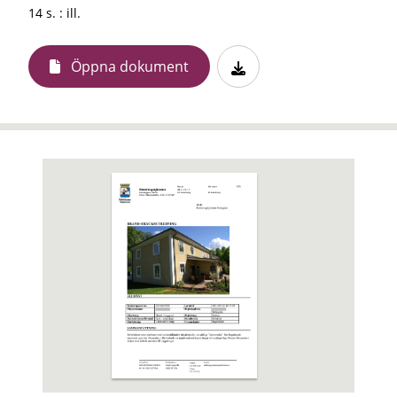
14 s. : ill.
Öppna dokument