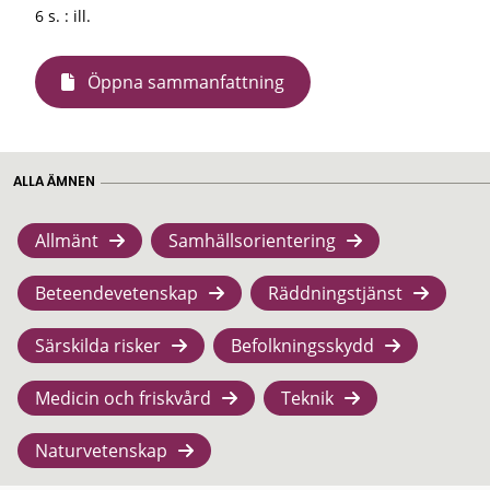
6 s. : ill.
Öppna sammanfattning
ALLA ÄMNEN
Allmänt
Samhällsorientering
Beteendevetenskap
Räddningstjänst
Särskilda risker
Befolkningsskydd
Medicin och friskvård
Teknik
Naturvetenskap