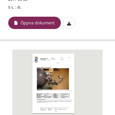
5 s. : ill.
Öppna dokument