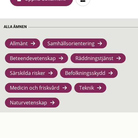
ALLA ÄMNEN
Allmänt
Samhällsorientering
Beteendevetenskap
Räddningstjänst
Särskilda risker
Befolkningsskydd
Medicin och friskvård
Teknik
Naturvetenskap