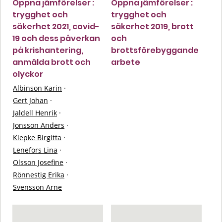
Öppna jämförelser :
Öppna jämförelser :
trygghet och
trygghet och
säkerhet 2021, covid-
säkerhet 2019, brott
19 och dess påverkan
och
på krishantering,
brottsförebyggande
anmälda brott och
arbete
olyckor
Albinson Karin
·
Gert Johan
·
Jaldell Henrik
·
Jonsson Anders
·
Klepke Birgitta
·
Lenefors Lina
·
Olsson Josefine
·
Rönnestig Erika
·
Svensson Arne