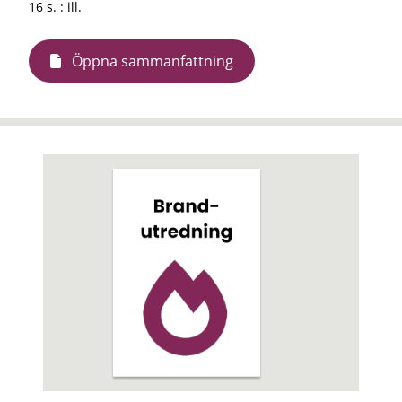
16 s. : ill.
Öppna sammanfattning