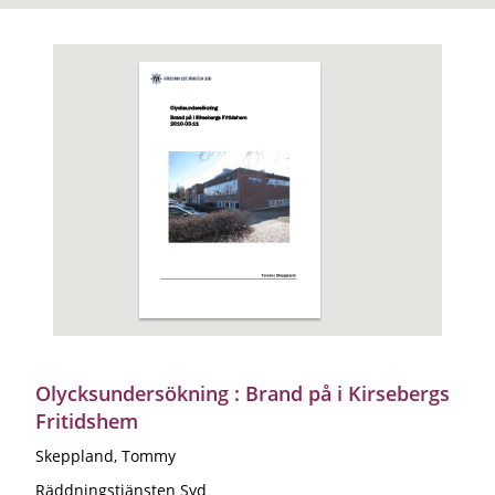
Olycksundersökning : Brand på i Kirsebergs
Fritidshem
Skeppland, Tommy
Räddningstjänsten Syd