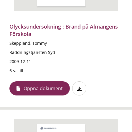
Olycksundersökning : Brand på Almängens
Förskola
Skeppland, Tommy
Räddningstjänsten Syd
2009-12-11
6 s. : ill
Öppna dokument