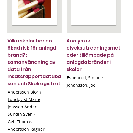
Vilka skolor har en
Analys av
ökad risk för anlagd
olycksutredningsmet
brand? :
oder tillämpade på
samanvändning av
anlagda bränder i
data från
skolor
Insatsrapportdataba
Espenrud, Simon
·
sen och Skolregistret
Johansson, Joel
Andersson Björn
·
Lundqvist Marie
·
Jonsson Anders
·
Sundin Sven
·
Gell Thomas
·
Andersson Ragnar