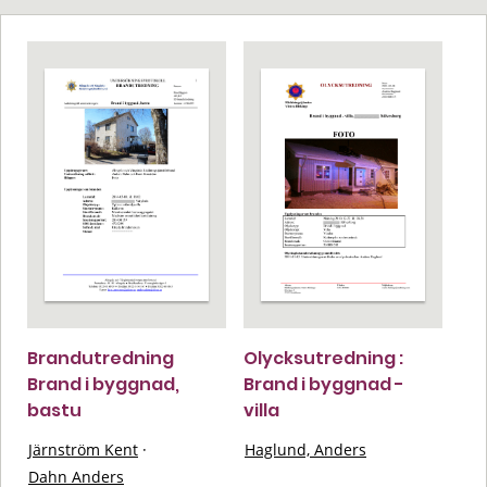
Brandutredning
Olycksutredning :
Brand i byggnad,
Brand i byggnad -
bastu
villa
Järnström Kent
·
Haglund, Anders
Dahn Anders