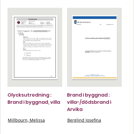
Olycksutredning :
Brand i byggnad :
Brand i byggnad, villa
villa-/dödsbrand i
Arvika
Millbourn, Melissa
Berglind Josefina