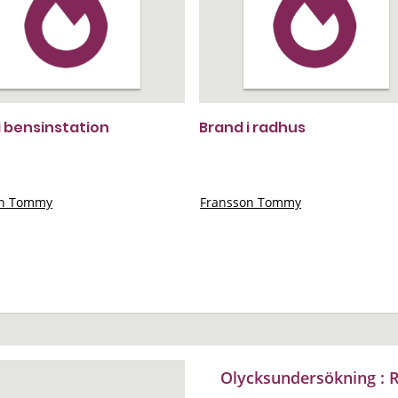
i bensinstation
Brand i radhus
on Tommy
Fransson Tommy
Olycksundersökning : R