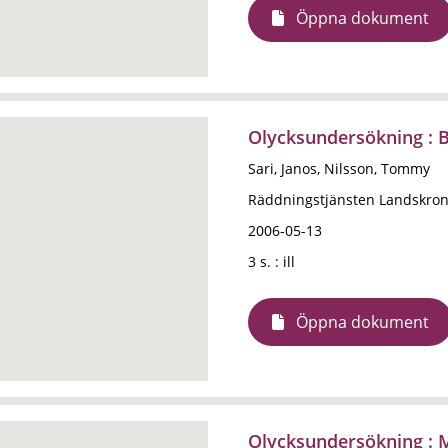
Öppna dokument
Olycksundersökning : B
Sari, Janos, Nilsson, Tommy
Räddningstjänsten Landskro
2006-05-13
3 s. : ill
Öppna dokument
Olycksundersökning : M