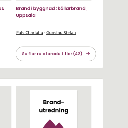
us
Brand i byggnad : källarbrand,
Uppsala
Puls Charlotta
·
Gunstad Stefan
Se fler relaterade titlar (42)