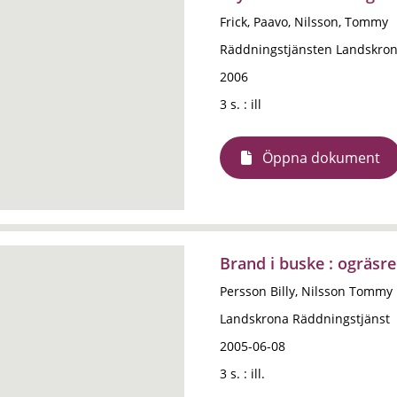
Frick, Paavo, Nilsson, Tommy
Räddningstjänsten Landskro
2006
3 s. : ill
Öppna dokument
Brand i buske : ogräsr
Persson Billy, Nilsson Tommy
Landskrona Räddningstjänst
2005-06-08
3 s. : ill.