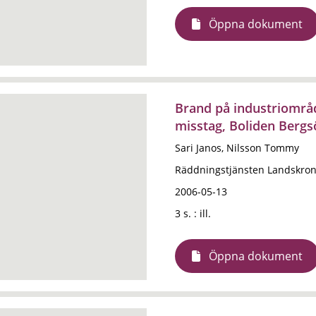
Öppna dokument
Brand på industriområd
misstag, Boliden Berg
Sari Janos, Nilsson Tommy
Räddningstjänsten Landskro
2006-05-13
3 s. : ill.
Öppna dokument