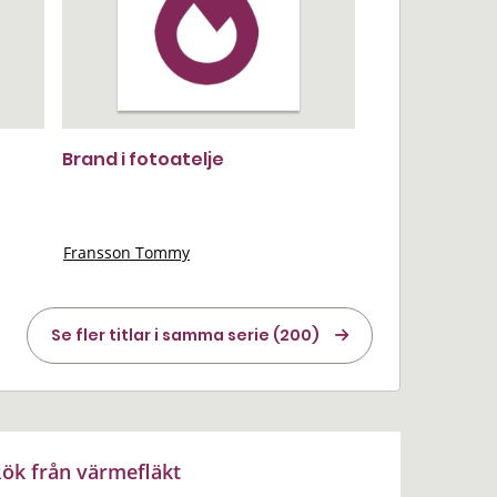
Brand i fotoatelje
Fransson Tommy
Se fler titlar i samma serie (200)
ök från värmefläkt