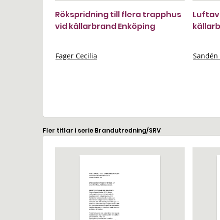
Rökspridning till flera trapphus
Luftav
vid källarbrand Enköping
källar
Fager Cecilia
Sandén 
Fler titlar i serie Brandutredning/SRV