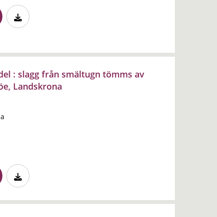
el : slagg från smältugn tömms av
söe, Landskrona
na