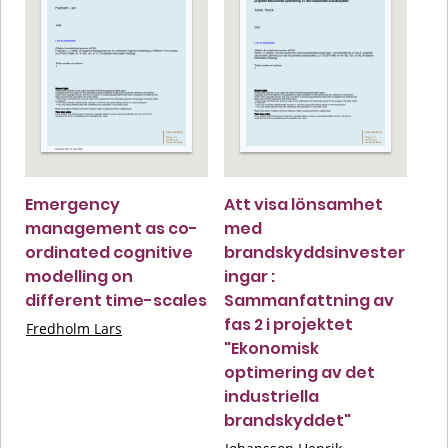
Emergency
Att visa lönsamhet
management as co-
med
ordinated cognitive
brandskyddsinvester
modelling on
ingar :
different time-scales
Sammanfattning av
fas 2 i projektet
Fredholm Lars
"Ekonomisk
optimering av det
industriella
brandskyddet"