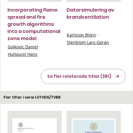
Incorporating flame
Datorsimulering av
spread and fire
brandventilation
growth algorithms
into a computational
Karlsson Björn
·
zone model
Stenblom Lars-Göran
Gojkovic Daniel
·
Hultquist Hans
Se fler relaterade titlar (381)
Fler titlar i serie LUTVDG/TVBB