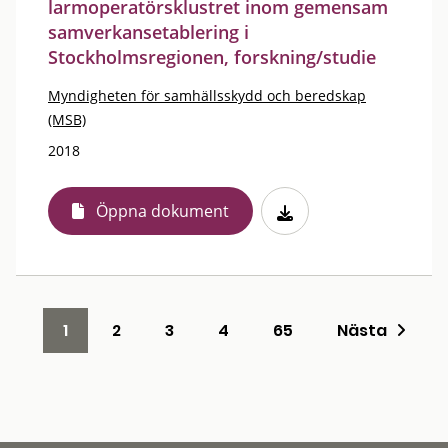
larmoperatörsklustret inom gemensam
samverkansetablering i
Stockholmsregionen, forskning/studie
Myndigheten för samhällsskydd och beredskap
(MSB)
2018
Öppna dokument
1
2
3
4
65
Nästa