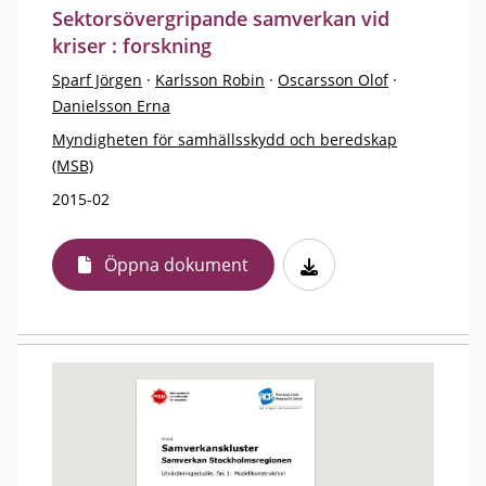
Sektorsövergripande samverkan vid
kriser : forskning
Sparf Jörgen
·
Karlsson Robin
·
Oscarsson Olof
·
Danielsson Erna
Myndigheten för samhällsskydd och beredskap
(MSB)
2015-02
Öppna dokument