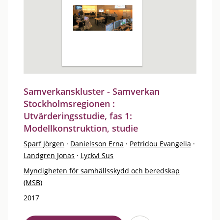
Samverkanskluster - Samverkan
Stockholmsregionen :
Utvärderingsstudie, fas 1:
Modellkonstruktion, studie
Sparf Jörgen
·
Danielsson Erna
·
Petridou Evangelia
·
Landgren Jonas
·
Lyckvi Sus
Myndigheten för samhällsskydd och beredskap
(MSB)
2017