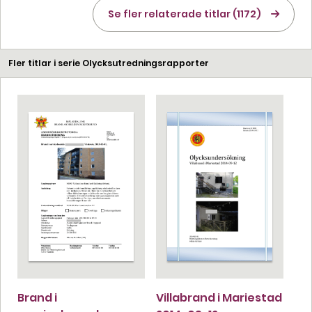
Se fler relaterade titlar (1172)
Fler titlar i serie Olycksutredningsrapporter
Brand i
Villabrand i Mariestad