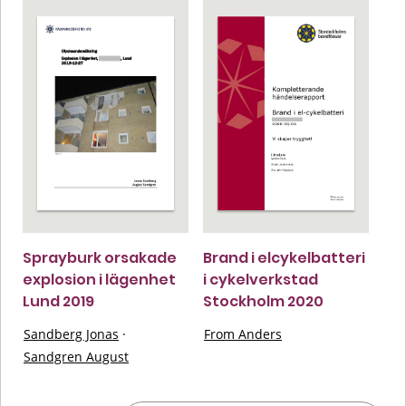
Sprayburk orsakade
Brand i elcykelbatteri
explosion i lägenhet
i cykelverkstad
Lund 2019
Stockholm 2020
Sandberg Jonas
·
From Anders
Sandgren August