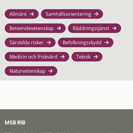
Allmänt
Samhällsorientering
Beteendevetenskap
Räddningstjänst
Särskilda risker
Befolkningsskydd
Medicin och friskvård
Teknik
Naturvetenskap
MSB RIB