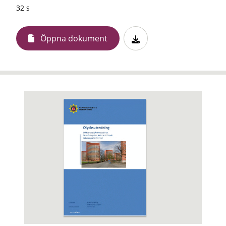
32 s
Öppna dokument