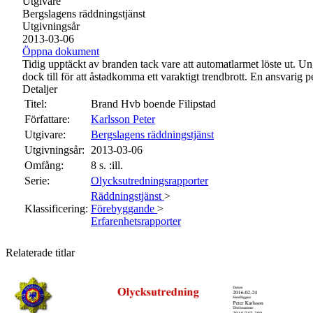
Utgivare
Bergslagens räddningstjänst
Utgivningsår
2013-03-06
Öppna dokument
Tidig upptäckt av branden tack vare att automatlarmet löste ut. Un
dock till för att åstadkomma ett varaktigt trendbrott. En ansvarig
Detaljer
Titel:
Brand Hvb boende Filipstad
Författare:
Karlsson Peter
Utgivare:
Bergslagens räddningstjänst
Utgivningsår:
2013-03-06
Omfång:
8 s. :ill.
Serie:
Olycksutredningsrapporter
Räddningstjänst
>
Klassificering:
Förebyggande
>
Erfarenhetsrapporter
Relaterade titlar