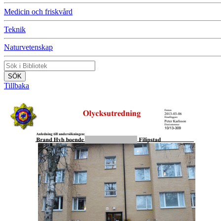
Medicin och friskvård
Teknik
Naturvetenskap
Tillbaka