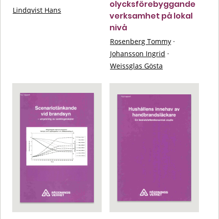
olycksförebyggande
Lindqvist Hans
verksamhet på lokal
nivå
Rosenberg Tommy
·
Johansson Ingrid
·
Weissglas Gösta