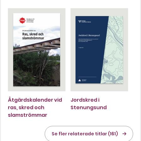
Åtgärdskalender vid
Jordskred i
ras, skred och
Stenungsund
slamströmmar
Se fler relaterade titlar (161)