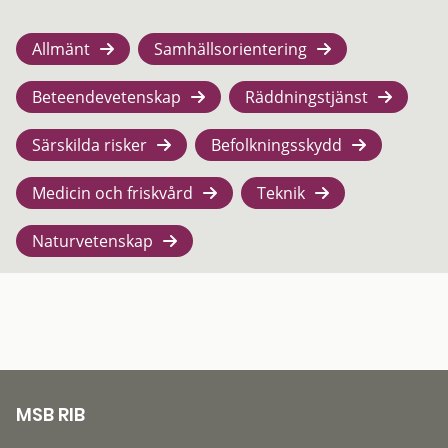
Allmänt
Samhällsorientering
Beteendevetenskap
Räddningstjänst
Särskilda risker
Befolkningsskydd
Medicin och friskvård
Teknik
Naturvetenskap
MSB RIB