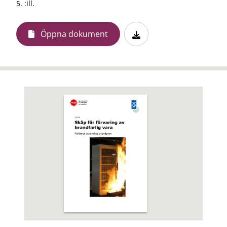
5. :ill.
Öppna dokument