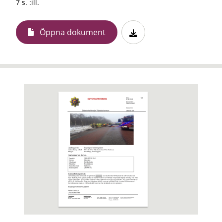
7 s. :ill.
Öppna dokument