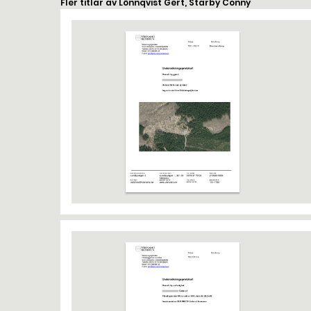
Fler titlar av Lönnqvist Gert, Starby Conny