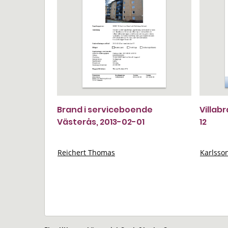
Brand i serviceboende
Villab
Västerås, 2013-02-01
12
Reichert Thomas
Karlsso