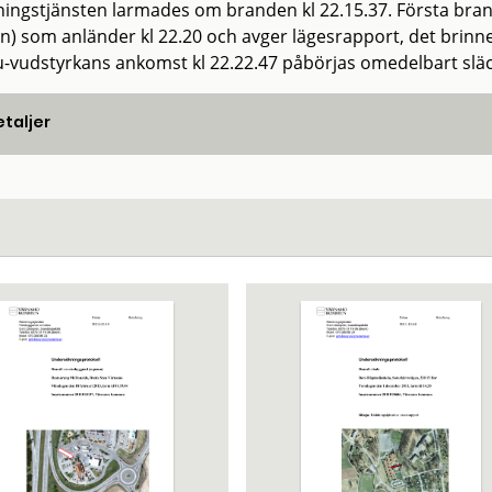
ingstjänsten larmades om branden kl 22.15.37. Första brandp
n) som anländer kl 22.20 och avger lägesrapport, det brinne
u-vudstyrkans ankomst kl 22.22.47 påbörjas omedelbart släc
taljer