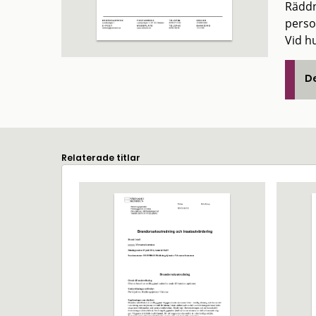
Räddn
perso
Vid h
De
Relaterade titlar