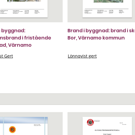
i byggnad:
Brand i byggnad: brand i sk
sbrand i fristående
Bor, Värnamo kommun
ad, Värnamo
st Gert
Lönnqvist gert