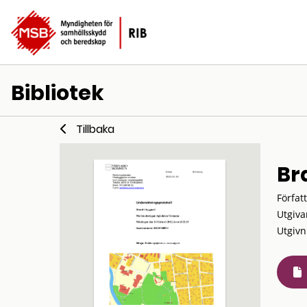
Bibliotek
Tillbaka
Br
Förfat
Utgiva
Utgivn