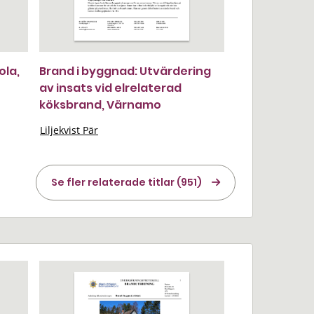
ola,
Brand i byggnad: Utvärdering
av insats vid elrelaterad
köksbrand, Värnamo
Liljekvist Pär
Se fler relaterade titlar (951)