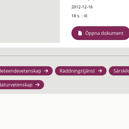
2012-12-16
18 s. : ill.
Öppna dokument
Beteendevetenskap
Räddningstjänst
Särskil
Naturvetenskap