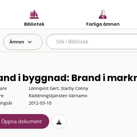
Bibliotek
Farliga ämnen
Ämnen
and i byggnad: Brand i mar
tare
Lönnqvist Gert, Starby Conny
re
Räddningstjänsten Värnamo
ingsår
2012-03-10
Öppna dokument