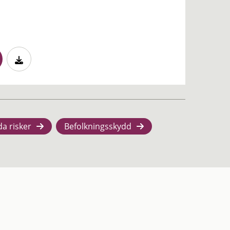
da risker
Befolkningsskydd