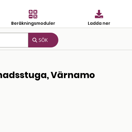
Beräkningsmoduler
Ladda ner
knadsstuga, Värnamo