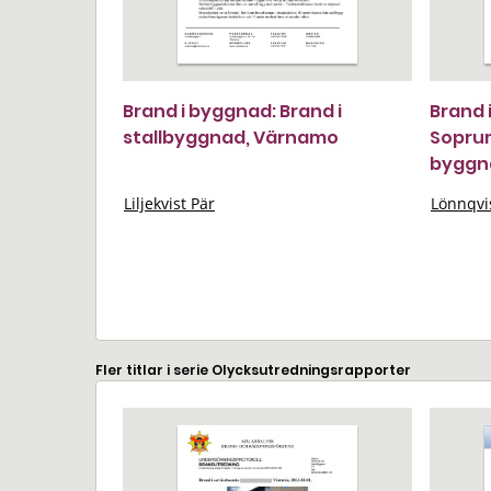
Brand i byggnad: Brand i
Brand 
stallbyggnad, Värnamo
Soprum
byggn
Liljekvist Pär
Lönnqvi
Fler titlar i serie Olycksutredningsrapporter