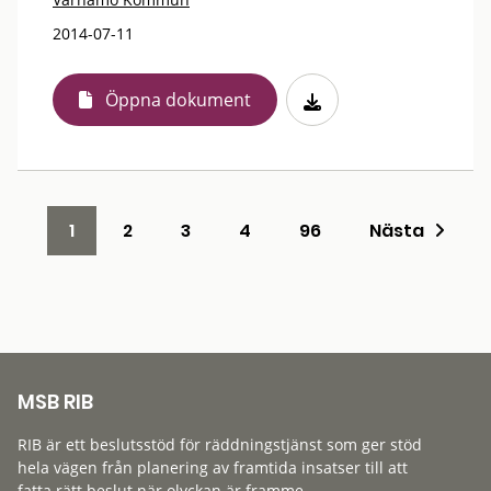
2014-07-11
Öppna dokument
1
2
3
4
96
Nästa
MSB RIB
RIB är ett beslutsstöd för räddningstjänst som ger stöd
hela vägen från planering av framtida insatser till att
fatta rätt beslut när olyckan är framme.