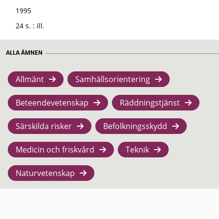
1995
24 s. : ill.
ALLA ÄMNEN
Allmänt
Samhällsorientering
Beteendevetenskap
Räddningstjänst
Särskilda risker
Befolkningsskydd
Medicin och friskvård
Teknik
Naturvetenskap