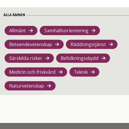
ALLA ÄMNEN
Allmänt
Samhällsorientering
Beteendevetenskap
Räddningstjänst
Särskilda risker
Befolkningsskydd
Medicin och friskvård
Teknik
Naturvetenskap