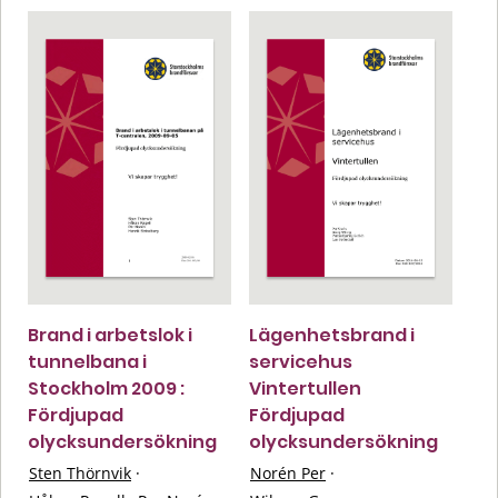
Brand i arbetslok i
Lägenhetsbrand i
tunnelbana i
servicehus
Stockholm 2009 :
Vintertullen
Fördjupad
Fördjupad
olycksundersökning
olycksundersökning
Sten Thörnvik
·
Norén Per
·