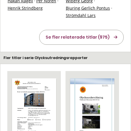
Håkan Ragell
·
Per Norén
·
Wiberg Georg
·
Henrik Strindberg
Bjuring Gerlich Pontus
·
Strömdahl Lars
Se fler relaterade titlar (975)
Fler titlar i serie Olycksutredningsrapporter