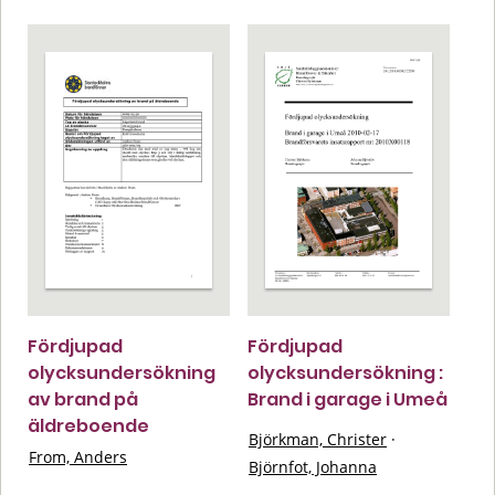
Fördjupad
Fördjupad
olycksundersökning
olycksundersökning :
av brand på
Brand i garage i Umeå
äldreboende
Björkman, Christer
·
From, Anders
Björnfot, Johanna