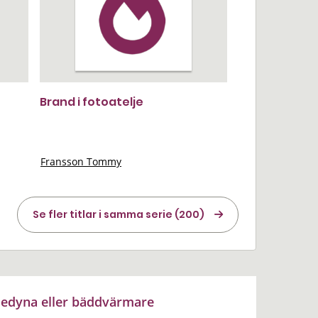
Brand i fotoatelje
Fransson Tommy
Se fler titlar i samma serie (200)
edyna eller bäddvärmare