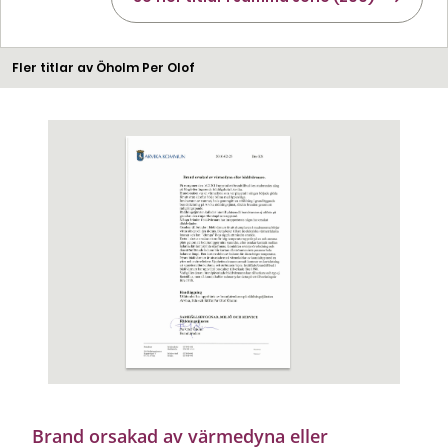
Fler titlar av Öholm Per Olof
Brand orsakad av värmedyna eller