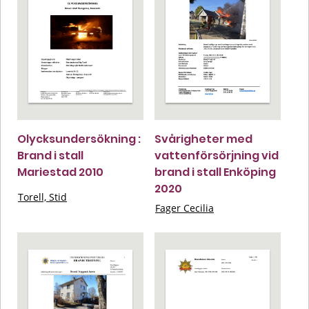
Olycksundersökning :
Svårigheter med
Brand i stall
vattenförsörjning vid
Mariestad 2010
brand i stall Enköping
2020
Torell, Stid
Fager Cecilia