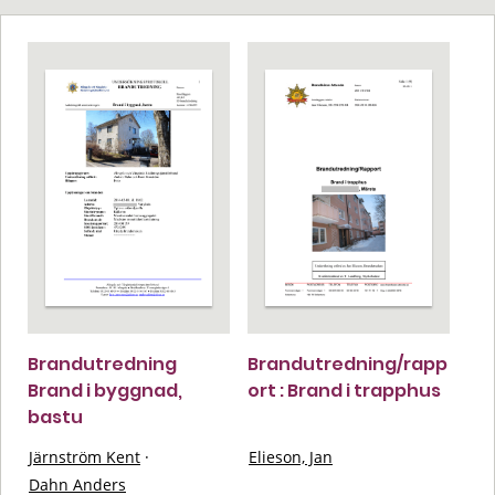
Brandutredning
Brandutredning/rapp
Brand i byggnad,
ort : Brand i trapphus
bastu
Järnström Kent
·
Elieson, Jan
Dahn Anders