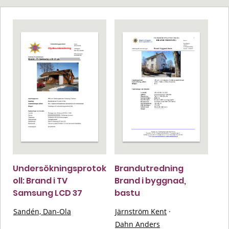
Undersökningsprotok
Brandutredning
oll: Brand i TV
Brand i byggnad,
Samsung LCD 37
bastu
Sandén, Dan-Ola
Järnström Kent
·
Dahn Anders