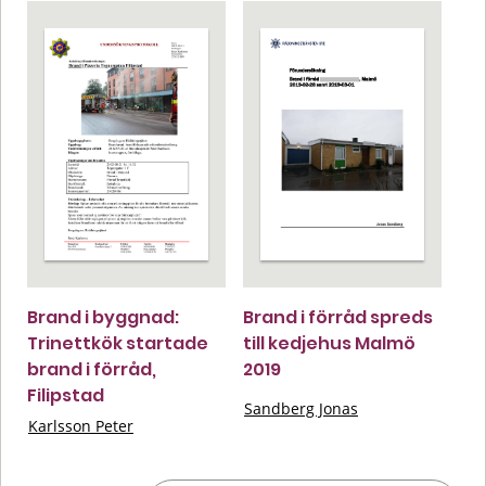
Brand i byggnad:
Brand i förråd spreds
Trinettkök startade
till kedjehus Malmö
brand i förråd,
2019
Filipstad
Sandberg Jonas
Karlsson Peter