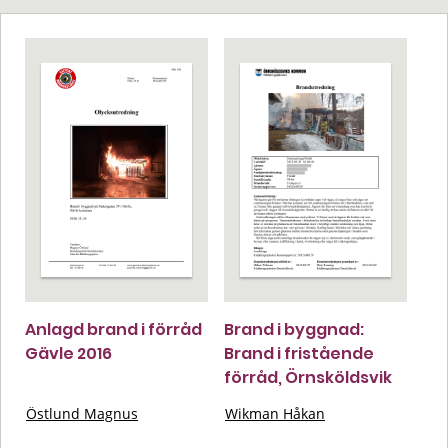
Anlagd brand i förråd
Brand i byggnad:
Gävle 2016
Brand i fristående
förråd, Örnsköldsvik
Östlund Magnus
Wikman Håkan