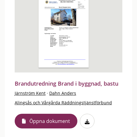
Brandutredning Brand i byggnad, bastu
Järnström Kent
·
Dahn Anders
Alingsås och Vårgårda Räddningstjänstförbund
Öppna dokument