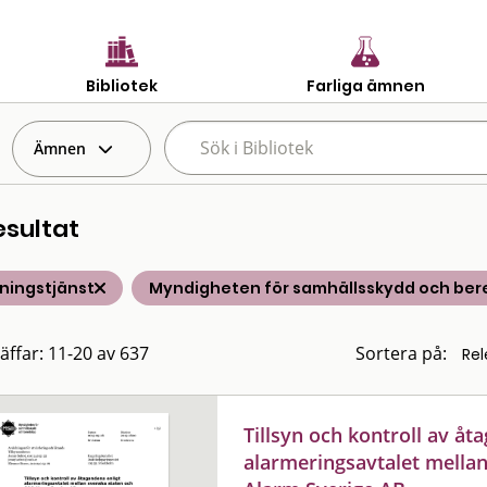
Bibliotek
Farliga ämnen
Ämnen
esultat
ningstjänst
Myndigheten för samhällsskydd och ber
räffar: 11-20 av 637
Sortera på:
Tillsyn och kontroll av åt
alarmeringsavtalet mella