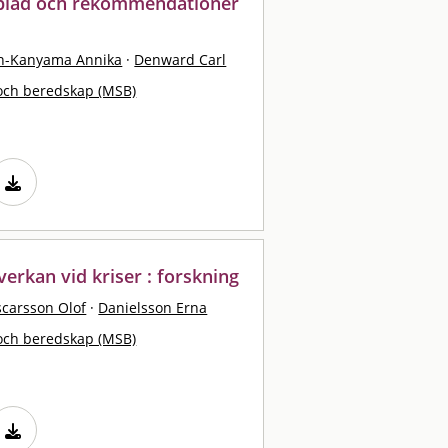
blad och rekommendationer
on-Kanyama Annika
·
Denward Carl
och beredskap (MSB)
rkan vid kriser : forskning
carsson Olof
·
Danielsson Erna
och beredskap (MSB)