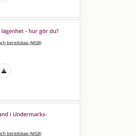
r lägenhet - hur gör du?
och beredskap (MSB)
rand i Undermarks-
och beredskap (MSB)