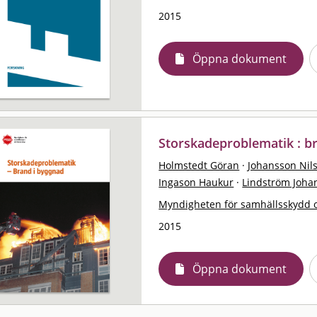
2015
Öppna dokument
Storskadeproblematik : b
Holmstedt Göran
·
Johansson Nil
Ingason Haukur
·
Lindström Joha
Myndigheten för samhällsskydd 
2015
Öppna dokument