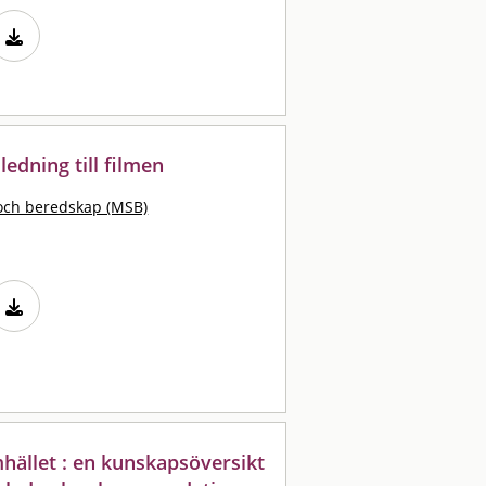
edning till filmen
och beredskap (MSB)
ället : en kunskapsöversikt