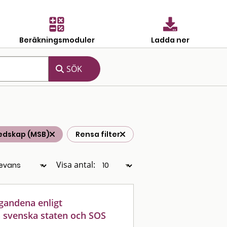
Beräkningsmoduler
Ladda ner
edskap (MSB)
Rensa filter
Visa antal:
agandena enligt
n svenska staten och SOS